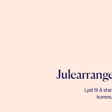
Julearrang
Lyst til å s
kommun