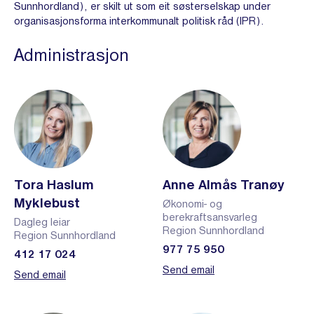
Sunnhordland), er skilt ut som eit søsterselskap under
organisasjonsforma interkommunalt politisk råd (IPR).
Administrasjon
Tora Haslum
Anne Almås Tranøy
Myklebust
Økonomi- og
berekraftsansvarleg
Dagleg leiar
Region Sunnhordland
Region Sunnhordland
977 75 950
412 17 024
Send email
Send email