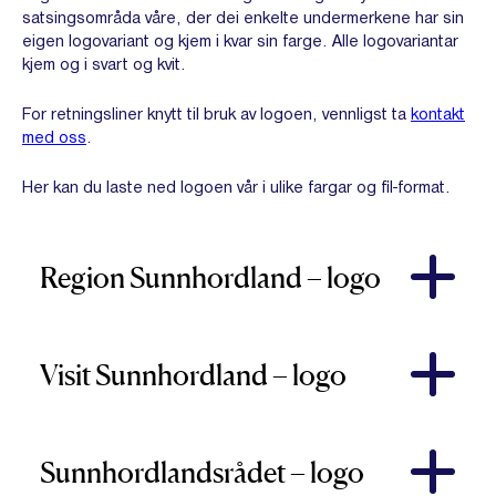
satsingsområda våre, der dei enkelte undermerkene har sin
eigen logovariant og kjem i kvar sin farge. Alle logovariantar
kjem og i svart og kvit.
For retningsliner knytt til bruk av logoen, vennligst ta
kontakt
med oss
.
Her kan du laste ned logoen vår i ulike fargar og fil-format.
Region Sunnhordland – logo
Dersom du treng logoen i anna format, så er det berre
å
ta kontakt
!
Visit Sunnhordland – logo
Region Sunnhordland_Logo_Kvit ©
Region Sunnhordland
Dersom du treng logoen i anna format, så er det berre
å
ta kontakt
!
Sunnhordlandsrådet – logo
Region Sunnhordland_Logo_Raud