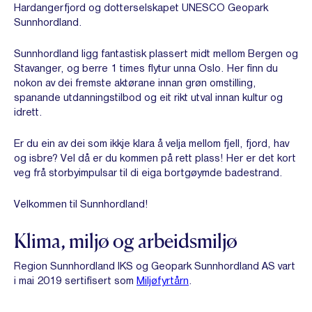
Hardangerfjord og dotterselskapet UNESCO Geopark
Sunnhordland.
Sunnhordland ligg fantastisk plassert midt mellom Bergen og
Stavanger, og berre 1 times flytur unna Oslo. Her finn du
nokon av dei fremste aktørane innan grøn omstilling,
spanande utdanningstilbod og eit rikt utval innan kultur og
idrett.
Er du ein av dei som ikkje klara å velja mellom fjell, fjord, hav
og isbre? Vel då er du kommen på rett plass! Her er det kort
veg frå storbyimpulsar til di eiga bortgøymde badestrand.
Velkommen til Sunnhordland!
Klima, miljø og arbeidsmiljø
Region Sunnhordland IKS og Geopark Sunnhordland AS vart
i mai 2019 sertifisert som
Miljøfyrtårn
.