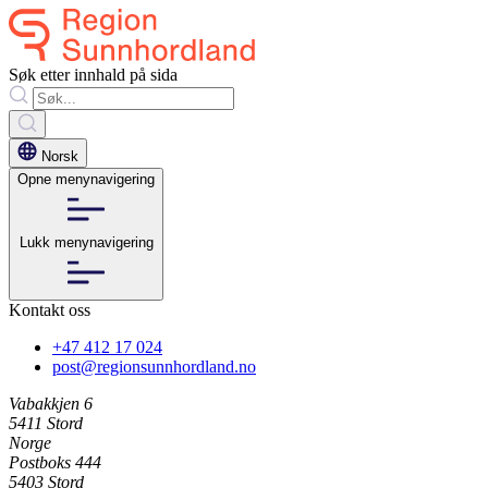
Søk etter innhald på sida
Norsk
Opne menynavigering
Lukk menynavigering
Kontakt oss
+47 412 17 024
post@regionsunnhordland.no
Vabakkjen 6
5411 Stord
Norge
Postboks 444
5403 Stord