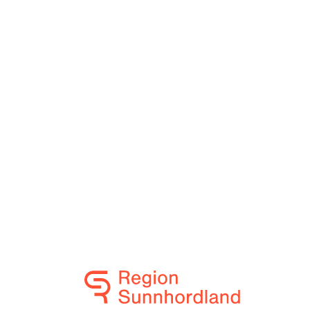
I Sunnhordland finn du nokon av dei
aktørane innan grøn omstilling, spa
utdanningstilbod og eit rikt utval inna
idrett.
Om Region Sunnhordland
Sjå film om Sunnhordland