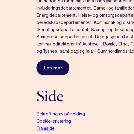
Ein hadde på turen møte med Hordalandsbenken
inkluderingsdepartementet, Barne- og familiede
Energidepartement, Helse- og omsorgsdeparteme
beredskapsdepartementet, Kommunal- og distrik
likestillingsdepartementet, Næring- og fiskerid
Samferdselsdepartementet. Delegasjonen besto
kommunedirektørar frå Austevoll, Bømlo, Etne, Fi
og Tysnes, samt dagleg leiar i Sunnhordlandsråd
Les mer
Side
Bekrefting av påmelding
Cookie-erklæring
Framside