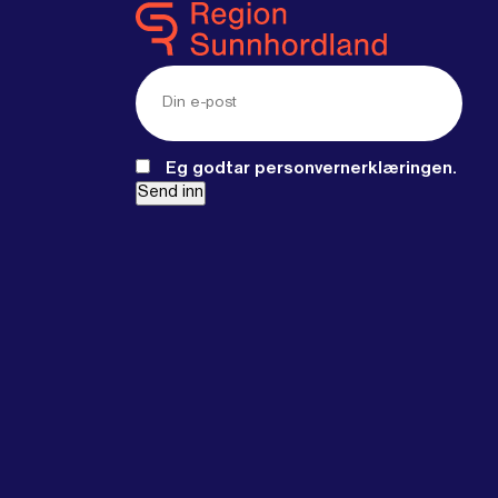
E-
post
(Required)
Eg godtar personvernerklæringen.
Send inn