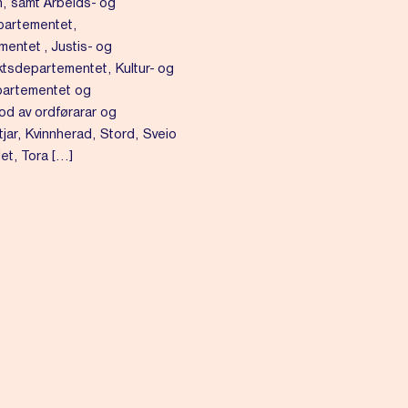
, samt Arbeids- og
partementet,
ntet , Justis- og
tsdepartementet, Kultur- og
epartementet og
d av ordførarar og
tjar, Kvinnherad, Stord, Sveio
et, Tora […]