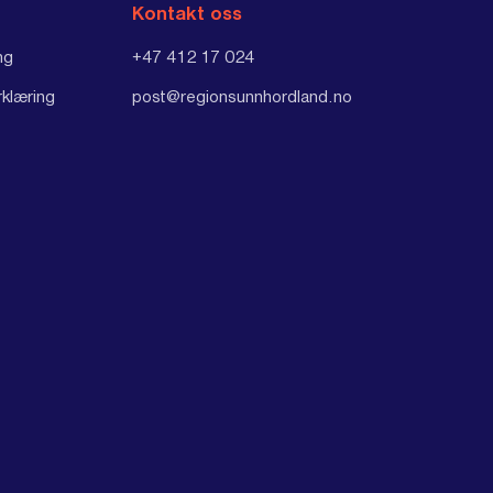
Kontakt oss
ng
+47 412 17 024
rklæring
post@regionsunnhordland.no