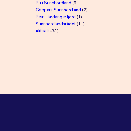
Bu i Sunnhordland
(6)
Geopark Sunnhordland
(2)
Rein Hardangerfjord
(1)
Sunnhordlandsrådet
(11)
Aktuelt
(33)