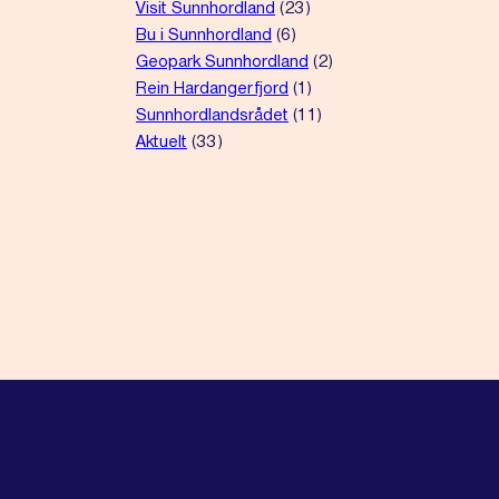
Visit Sunnhordland
(23)
Bu i Sunnhordland
(6)
Geopark Sunnhordland
(2)
Rein Hardangerfjord
(1)
Sunnhordlandsrådet
(11)
Aktuelt
(33)