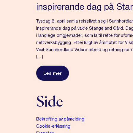
inspirerande dag på Sta
Tysdag 8. april samla reiselivet seg i Sunnhordla
inspirerande dag på vakre Stangeland Gård. Dag
i landlege omgjevnader, som la til rette for uform
nettverksbygging. Etterfulgt av årsmøtet for Vis
Visit Sunnhordland Vidare arbeid og retning for r
[…]
Les mer
Side
Bekrefting av påmelding
Cookie-erklæring