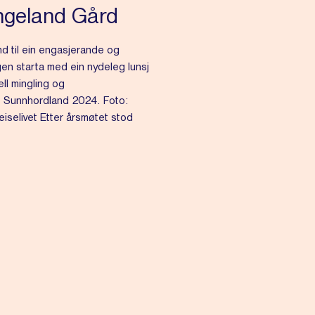
ngeland Gård
nd til ein engasjerande og
en starta med ein nydeleg lunsj
ell mingling og
it Sunnhordland 2024. Foto:
eiselivet Etter årsmøtet stod