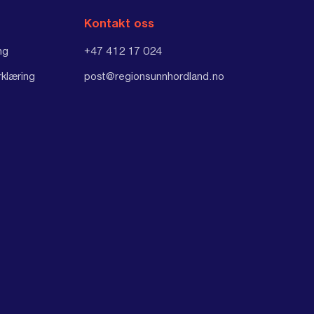
Kontakt oss
ng
+47 412 17 024
rklæring
post@regionsunnhordland.no