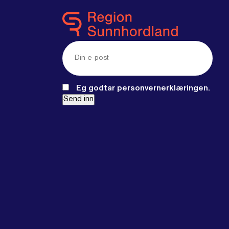
E-
post
(Required)
Eg godtar personvernerklæringen.
Send inn